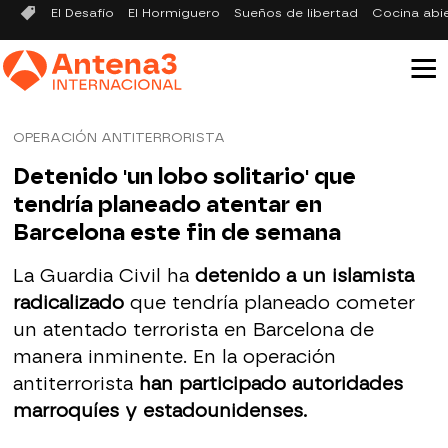
El Desafío
El Hormiguero
Sueños de libertad
Cocina abi
OPERACIÓN ANTITERRORISTA
Detenido 'un lobo solitario' que
tendría planeado atentar en
Barcelona este fin de semana
La Guardia Civil ha
detenido a un islamista
radicalizado
que tendría planeado cometer
un atentado terrorista en Barcelona de
manera inminente. En la operación
antiterrorista
han participado autoridades
marroquíes y estadounidenses.