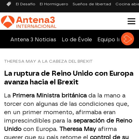
El Desafío
El Hormiguero
Sueños de libertad
Cocina abi
Antena 3 Noticias
Lo de Évole
Equipo Investig
THERESA MAY A LA CABEZA DEL BREXIT
La ruptura de Reino Unido con Europa
avanza hacia el Brexit
La
Primera Ministra británica
da la mano a
torcer con algunas de las condiciones que,
en un primer momento, afirmaba eran
imprescindibles para la
separación de Reino
Unido
con Europa.
Theresa May
afirma
querer que su país retome el
control de su