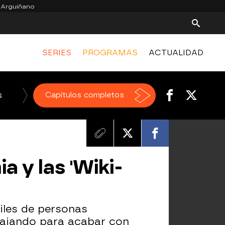
 Arguiñano
SERIES
PROGRAMAS
ACTUALIDAD
s
El Chiringuito de jugones
Capítulos completos
a y las 'Wiki-
iles de personas
bajando para acabar con