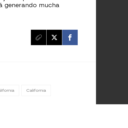
á generando mucha
ifornia
California