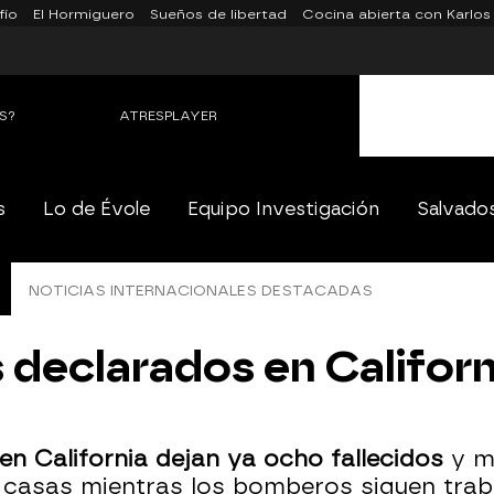
fío
El Hormiguero
Sueños de libertad
Cocina abierta con Karlos
S?
ATRESPLAYER
s
Lo de Évole
Equipo Investigación
Salvado
NOTICIAS INTERNACIONALES DESTACADAS
 declarados en Californi
en California dejan ya ocho fallecidos
y m
 casas mientras los bomberos siguen tra