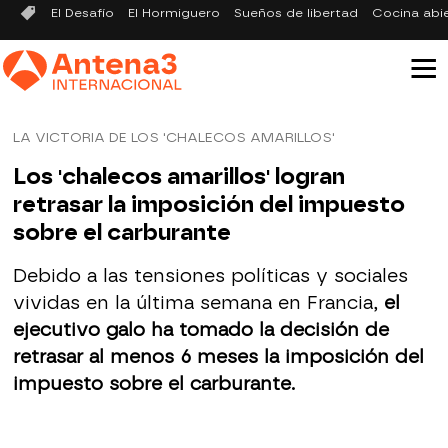
El Desafío
El Hormiguero
Sueños de libertad
Cocina abi
LA VICTORIA DE LOS 'CHALECOS AMARILLOS'
Los 'chalecos amarillos' logran
retrasar la imposición del impuesto
sobre el carburante
Debido a las tensiones políticas y sociales
vividas en la última semana en Francia,
el
ejecutivo galo ha tomado la decisión de
retrasar al menos 6 meses la imposición del
impuesto sobre el carburante.