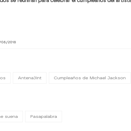
idos se reunirán para celebrar el cumpleaños del artist
9/08/2018
ños
Antena3Int
Cumpleaños de Michael Jackson
me suena
Pasapalabra