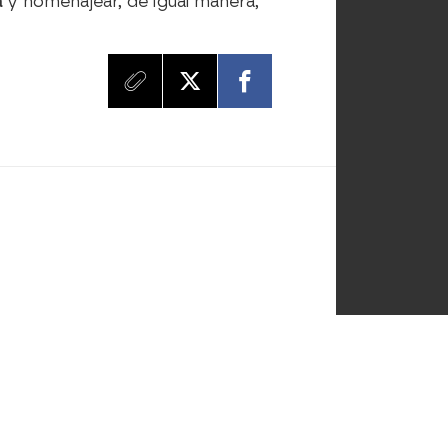
a
y homenajear, de igual manera,