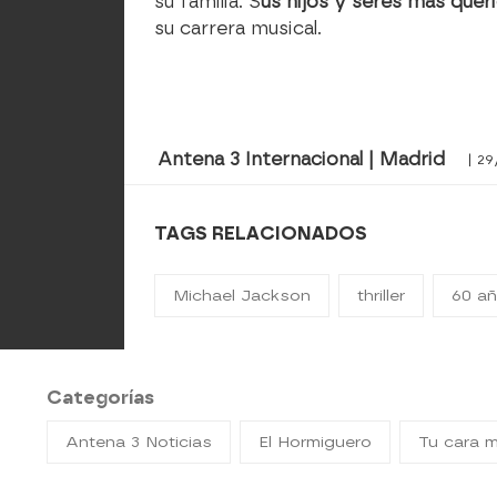
su familia. S
us hijos y seres más quer
su carrera musical.
Antena 3 Internacional | Madrid
| 2
TAGS RELACIONADOS
Michael Jackson
thriller
60 a
Categorías
Antena 3 Noticias
El Hormiguero
Tu cara 