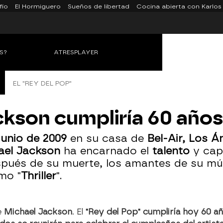
fío
El Hormiguero
Sueños de libertad
Cocina abierta con Karlos
S?
ATRESPLAYER
EL "REY DEL POP"
kson cumpliría 60 año
junio de 2009
en su casa de
Bel-Air, Los Á
ael Jackson
ha encarnado el
talento
y cap
spués de su muerte, los amantes de su m
mo "
Thriller
".
e
Michael Jackson
. El
"Rey del Pop" cumpliría hoy 60 a