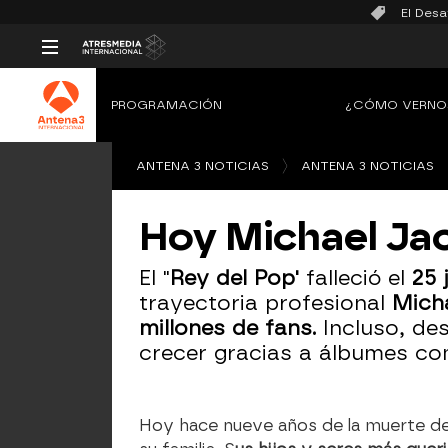
El Desa
PROGRAMACIÓN
¿CÓMO VERNO
ANTENA 3 NOTICIAS
ANTENA 3 NOTICIAS
Hoy Michael Jac
El "
Rey del Pop'
falleció el
25 
trayectoria profesional
Mich
millones de fans.
Incluso, de
crecer gracias a álbumes co
Hoy hace nueve años de la muerte d