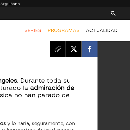
 Arguiñano
SERIES
PROGRAMAS
ACTUALIDAD
s
ngeles
. Durante toda su
turado la
admiración
de
úsica no han parado de
ños
y lo haría, seguramente, con