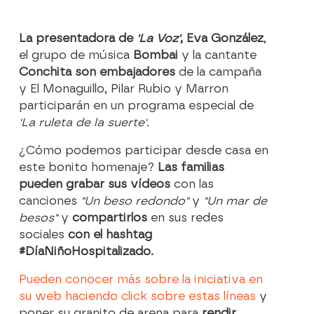
La presentadora de
'La Voz'
, Eva González
,
el grupo de música
Bombai
y la cantante
Conchita son embajadores
de la campaña
y El Monaguillo, Pilar Rubio y Marron
participarán en un programa especial de
'La ruleta de la suerte'.
¿Cómo podemos participar desde casa en
este bonito homenaje?
Las familias
pueden grabar sus vídeos
con las
canciones
"Un beso redondo"
y
"Un mar de
besos"
y
compartirlos
en sus redes
sociales
con el hashtag
#DíaNiñoHospitalizado.
Pueden conocer más sobre la iniciativa en
su web haciendo click sobre estas líneas
y
poner su granito de arena para
rendir