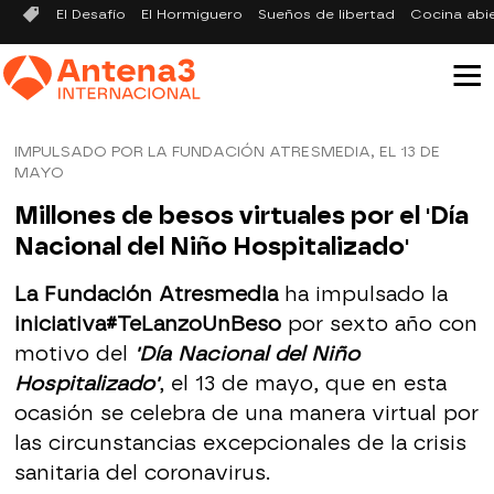
El Desafío
El Hormiguero
Sueños de libertad
Cocina abi
IMPULSADO POR LA FUNDACIÓN ATRESMEDIA, EL 13 DE
MAYO
Millones de besos virtuales por el 'Día
Nacional del Niño Hospitalizado'
La Fundación Atresmedia
ha impulsado la
iniciativa
#TeLanzoUnBeso
por sexto año con
motivo del
'Día Nacional del Niño
Hospitalizado'
, el 13 de mayo, que en esta
ocasión se celebra de una manera virtual por
las circunstancias excepcionales de la crisis
sanitaria del coronavirus.