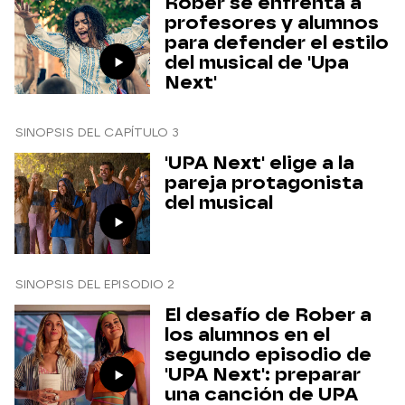
Rober se enfrenta a
profesores y alumnos
para defender el estilo
del musical de 'Upa
Next'
SINOPSIS DEL CAPÍTULO 3
'UPA Next' elige a la
pareja protagonista
del musical
SINOPSIS DEL EPISODIO 2
El desafío de Rober a
los alumnos en el
segundo episodio de
'UPA Next': preparar
una canción de UPA