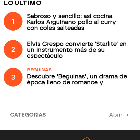
LO ÚLTIMO
Sabroso y sencillo: así cocina
1
Karlos Arguiñano pollo al curry
con coles salteadas
Elvis Crespo convierte 'Starlite' en
2
un instrumento más de su
espectáculo
BEGUINAS
3
Descubre ‘Beguinas’, un drama de
época lleno de romance y
secretos todos los jueves en
Antena 3 Internacional
CATEGORÍAS
Abrir
Antena 3 Noticias
El Hormiguero