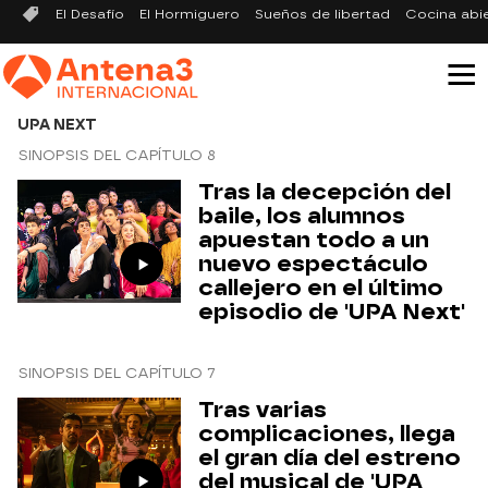
El Desafío
El Hormiguero
Sueños de libertad
Cocina abi
UPA NEXT
SINOPSIS DEL CAPÍTULO 8
Tras la decepción del
baile, los alumnos
apuestan todo a un
nuevo espectáculo
callejero en el último
episodio de 'UPA Next'
SINOPSIS DEL CAPÍTULO 7
Tras varias
complicaciones, llega
el gran día del estreno
del musical de 'UPA