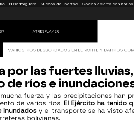
fío
El Hormiguero
Sueños de libertad
Cocina abierta con Karlos
S?
ATRESPLAYER
VARIOS RÍOS DESBORDADOS EN EL NORTE Y BARRIOS C
 por las fuertes lluvias,
 de ríos e inundacione
on mucha fuerza y las precipitaciones han
iento de varios ríos.
El Ejército ha tenido 
 inundados
y el transporte se ha visto af
rreteras bolivianas.