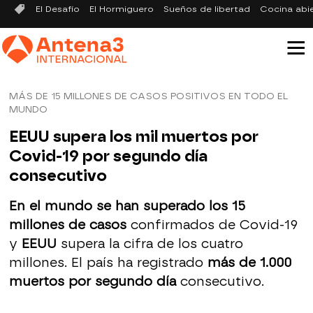
El Desafío
El Hormiguero
Sueños de libertad
Cocina abi
MÁS DE 15 MILLONES DE CASOS POSITIVOS EN TODO EL
MUNDO
EEUU supera los mil muertos por
Covid-19 por segundo día
consecutivo
En el mundo se han superado los 15
millones de casos
confirmados de Covid-19
y
EEUU
supera la cifra de los cuatro
millones. El país ha registrado
más de 1.000
muertos por segundo día
consecutivo.