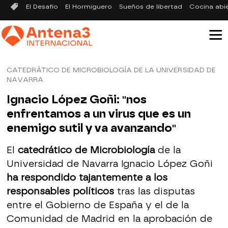
El Desafío
El Hormiguero
Sueños de libertad
Cocina abi
CATEDRÁTICO DE MICROBIOLOGÍA DE LA UNIVERSIDAD DE
NAVARRA
Ignacio López Goñi: "nos
enfrentamos a un virus que es un
enemigo sutil y va avanzando"
El
catedrático de Microbiología
de la
Universidad de Navarra Ignacio López Goñi
ha respondido tajantemente a los
responsables políticos
tras las disputas
entre el Gobierno de España y el de la
Comunidad de Madrid en la aprobación de