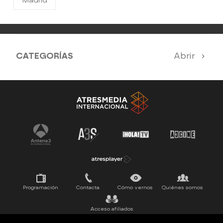
Madrid
CATEGORÍAS
Abrir
Antena 3 Noticias
El Hormiguero
Tu cara me suena
Pasapalabra
Programación
Contacta
Cómo vernos
Quiénes somos
Acceso afiliados