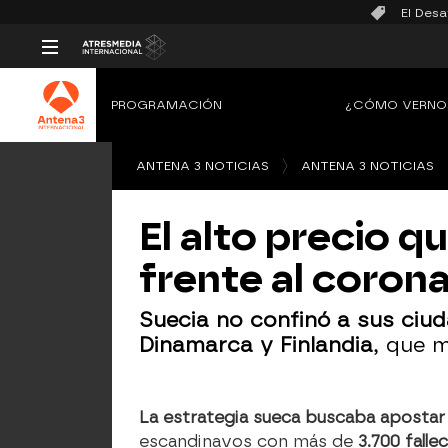
El Desa
PROGRAMACIÓN
¿CÓMO VERNO
ANTENA 3 NOTICIAS
ANTENA 3 NOTICIAS
El alto precio 
frente al corona
Suecia no confinó a sus ciud
Dinamarca y Finlandia
, que 
La estrategia sueca buscaba apostar
escandinavos con más de
3.700 falle