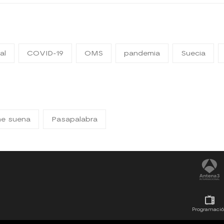
al
COVID-19
OMS
pandemia
Suecia
me suena
Pasapalabra
Programaci