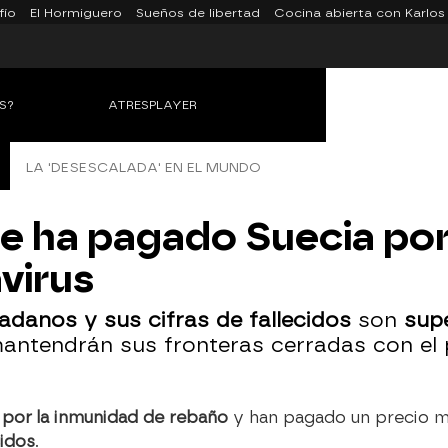
fío
El Hormiguero
Sueños de libertad
Cocina abierta con Karlos
S?
ATRESPLAYER
LA 'DESESCALADA' EN EL MUNDO
que ha pagado Suecia por
virus
adanos y sus cifras de fallecidos
son
supe
mantendrán sus fronteras cerradas con el 
 por la inmunidad de rebaño
y han pagado un precio má
cidos
.