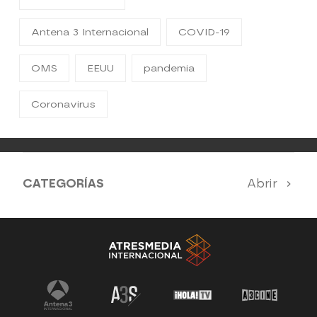
Antena 3 Internacional
COVID-19
OMS
EEUU
pandemia
Coronavirus
CATEGORÍAS
Abrir
Antena 3 Noticias
El Hormiguero
Tu cara me suena
Pasapalabra