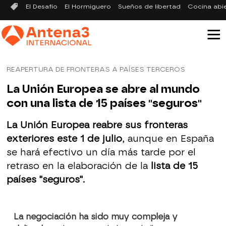
El Desafío
El Hormiguero
Sueños de libertad
Cocina abi
REAPERTURA DE FRONTERAS A PAÍSES TERCEROS
La Unión Europea se abre al mundo
con una lista de 15 países "seguros"
La Unión Europea reabre sus fronteras
exteriores este 1 de julio
, aunque en España
se hará efectivo un día más tarde por el
retraso en la elaboración de la
lista de 15
países "seguros".
La negociación ha sido muy compleja y