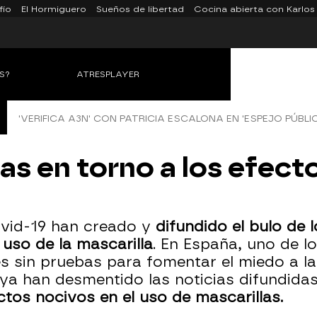
fío
El Hormiguero
Sueños de libertad
Cocina abierta con Karlos
S?
ATRESPLAYER
'VERIFICA A3N' CON PATRICIA ESCALONA EN 'ESPEJO PÚBLI
sas en torno a los efec
ovid-19 han creado y
difundido el bulo de 
 uso de la mascarilla
. En España, uno de l
es sin pruebas para fomentar el miedo a 
a han desmentido las noticias difundida
tos nocivos en el uso de mascarillas.