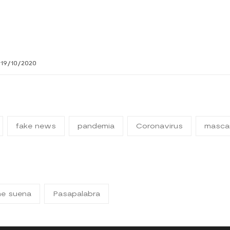
 19/10/2020
fake news
pandemia
Coronavirus
mascar
me suena
Pasapalabra