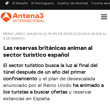
El Desafío
El Hormiguero
Sueños de libertad
Cocina abi
REINO UNIDO ANUNCIA EL PLAN DE DESESCALADA DESDE EL
8 DE MARZO
Las reservas británicas animan al
sector turístico español
El sector turístico busca la luz al final del
túnel después de un año del primer
confinamiento
y el plan de desescalada
anunciado por el Reino Unido
ha animado a
los turistas a buscar ofertas
y reservar
estancias en España.