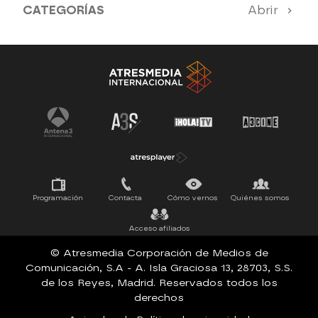
CATEGORÍAS
Abrir
Antena 3 Noticias
El Hormiguero
Tu cara me suena
Pasapalabra
Programación
Contacta
Cómo vernos
Quiénes somos
Acceso afiliados
© Atresmedia Corporación de Medios de
Comunicación, S.A - A. Isla Graciosa 13, 28703, S.S.
de los Reyes, Madrid. Reservados todos los
derechos