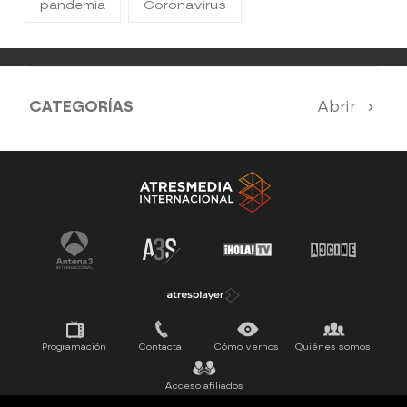
pandemia
Coronavirus
CATEGORÍAS
Abrir
Antena 3 Noticias
El Hormiguero
Tu cara me suena
Pasapalabra
Programación
Contacta
Cómo vernos
Quiénes somos
Acceso afiliados