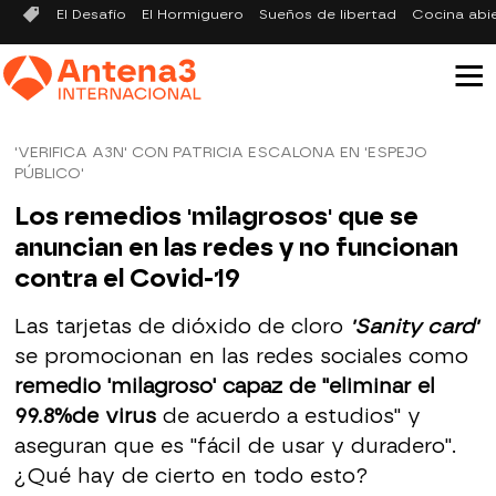
El Desafío
El Hormiguero
Sueños de libertad
Cocina abi
'VERIFICA A3N' CON PATRICIA ESCALONA EN 'ESPEJO
PÚBLICO'
Los remedios 'milagrosos' que se
anuncian en las redes y no funcionan
contra el Covid-19
Las tarjetas de dióxido de cloro
'Sanity card'
se promocionan en las redes sociales como
remedio 'milagroso' capaz de "eliminar el
99.8%de virus
de acuerdo a estudios" y
aseguran que es "fácil de usar y duradero".
¿Qué hay de cierto en todo esto?