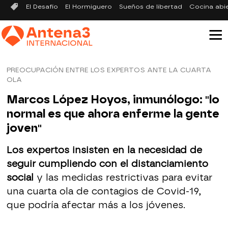
El Desafío
El Hormiguero
Sueños de libertad
Cocina abi
PREOCUPACIÓN ENTRE LOS EXPERTOS ANTE LA CUARTA
OLA
Marcos López Hoyos, inmunólogo: "lo
normal es que ahora enferme la gente
joven"
Los expertos insisten en la necesidad de
seguir cumpliendo con el distanciamiento
social
y las medidas restrictivas para evitar
una cuarta ola de contagios de Covid-19,
que podría afectar más a los jóvenes.