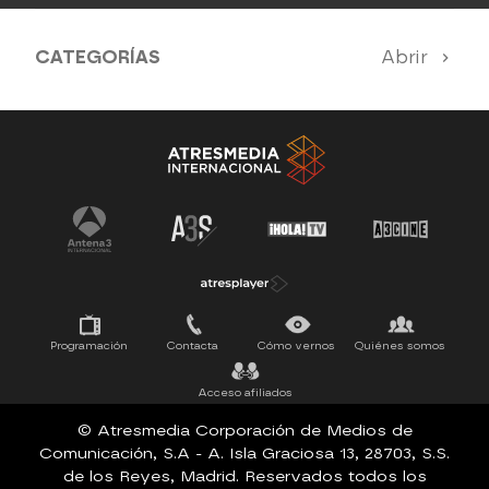
CATEGORÍAS
Abrir
Antena 3 Noticias
El Hormiguero
Tu cara me suena
Pasapalabra
Programación
Contacta
Cómo vernos
Quiénes somos
Acceso afiliados
© Atresmedia Corporación de Medios de
Comunicación, S.A - A. Isla Graciosa 13, 28703, S.S.
de los Reyes, Madrid. Reservados todos los