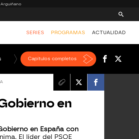
 Arguiñano
SERIES
PROGRAMAS
ACTUALIDAD
s
El Chiringuito de jugones
Capítulos completos
MA
 Gobierno en
 Gobierno en España con
nima. El líder del PSOE