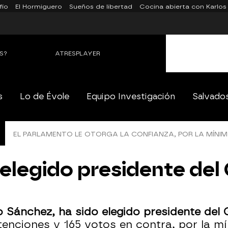
fío
El Hormiguero
Sueños de libertad
Cocina abierta con Karlos
S?
ATRESPLAYER
s
Lo de Évole
Equipo Investigación
Salvado
EL PARLAMENTO LE OTORGA LA CONFIANZA, POR LA MÍNI
elegido presidente del
 Sánchez, ha sido elegido presidente del
tenciones y 165 votos en contra, por la mí