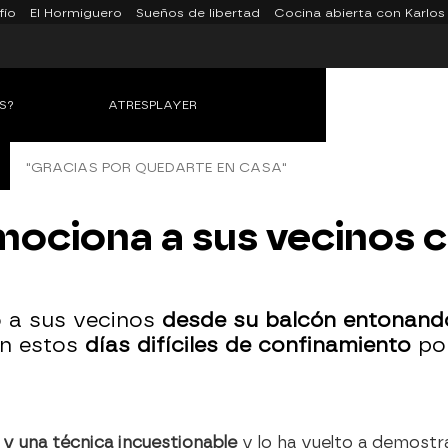
fío
El Hormiguero
Sueños de libertad
Cocina abierta con Karlos
S?
ATRESPLAYER
"GRACIAS POR QUEDARTE EN CASA"
ociona a sus vecinos c
 a sus vecinos
desde su balcón entonando
en estos
días difíciles de confinamiento
po
y una técnica incuestionable
y lo ha vuelto a demostr