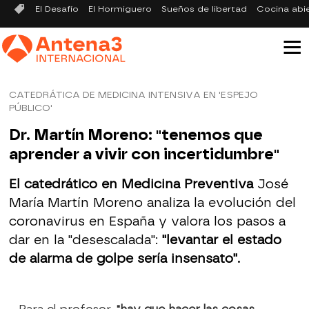
El Desafío
El Hormiguero
Sueños de libertad
Cocina abi
CATEDRÁTICA DE MEDICINA INTENSIVA EN 'ESPEJO
PÚBLICO'
Dr. Martín Moreno: "tenemos que
aprender a vivir con incertidumbre"
El catedrático en Medicina Preventiva
José
María Martín Moreno analiza la evolución del
coronavirus en España y valora los pasos a
dar en la "desescalada":
"levantar el estado
de alarma de golpe sería insensato".