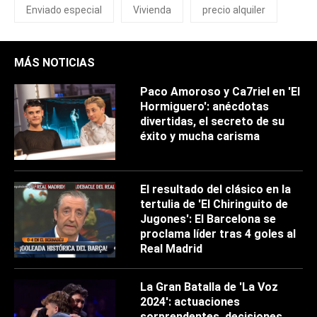
Enviado especial
Vivienda
precio alquiler
MÁS NOTICIAS
Paco Amoroso y Ca7riel en 'El
Hormiguero': anécdotas
divertidas, el secreto de su
éxito y mucha carisma
El resultado del clásico en la
tertulia de 'El Chiringuito de
Jugones': El Barcelona se
proclama líder tras 4 goles al
Real Madrid
La Gran Batalla de 'La Voz
2024': actuaciones
sorprendentes, decisiones