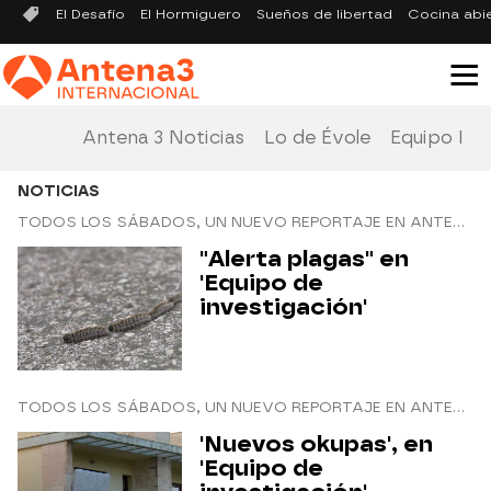
El Desafío
El Hormiguero
Sueños de libertad
Cocina abi
Antena 3 Noticias
Lo de Évole
Equipo Inv
NOTICIAS
TODOS LOS SÁBADOS, UN NUEVO REPORTAJE EN ANTENA 3 INTERNACIONAL
"Alerta plagas" en
'Equipo de
investigación'
TODOS LOS SÁBADOS, UN NUEVO REPORTAJE EN ANTENA 3 INTERNACIONAL
'Nuevos okupas', en
'Equipo de