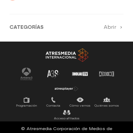
secretos todos los jueves en
Antena 3 Internacional
CATEGORÍAS
Abrir
Antena 3 Noticias
El Hormiguero
Tu cara me suena
Pasapalabra
Programación
Contacta
Cómo vernos
Quiénes somos
Acceso afiliados
© Atresmedia Corporación de Medios de