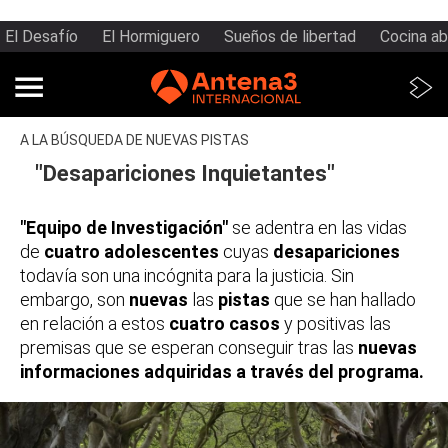
El Desafío
El Hormiguero
Sueños de libertad
Cocina ab
A LA BÚSQUEDA DE NUEVAS PISTAS
"Desapariciones Inquietantes"
"Equipo de Investigación"
se adentra en las vidas
de
cuatro adolescentes
cuyas
desapariciones
todavía son una incógnita para la justicia. Sin
embargo, son
nuevas
las
pistas
que se han hallado
en relación a estos
cuatro casos
y positivas las
premisas que se esperan conseguir tras las
nuevas
informaciones adquiridas a través del programa.