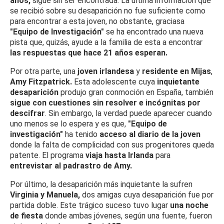
años,
sigue sin ser encontrada. La última información que
se recibió sobre su desaparición no fue suficiente como
para encontrar a esta joven, no obstante, gracias
a
"Equipo de Investigación"
se ha encontrado una nueva
pista que, quizás, ayude a la familia de esta a encontrar
las respuestas que hace 21 años esperan.
Por otra parte, una
joven irlandesa
y
residente en Mijas
,
Amy Fitzpatrick.
Esta adolescente cuya
inquietante
desaparición
produjo gran conmoción en España, también
sigue con cuestiones sin resolver e incógnitas por
descifrar
. Sin embargo, la verdad puede aparecer cuando
uno menos se lo espera y es que,
"Equipo de
investigación"
ha tenido
acceso al diario de la joven
donde la falta de complicidad con sus progenitores queda
patente. El programa
viaja hasta Irlanda
para
entrevistar al padrastro de Amy
.
Por último, la desaparición más inquietante la sufren
Virginia y Manuela,
dos amigas cuya desaparición fue por
partida doble. Este trágico suceso tuvo lugar
una noche
de fiesta
donde ambas jóvenes, según una fuente, fueron