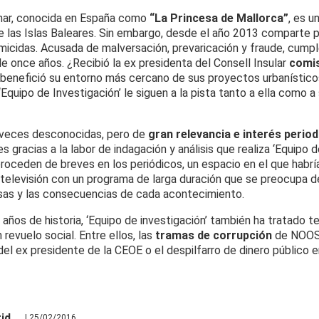
nar, conocida en España como
“La Princesa de Mallorca”
, es u
e las Islas Baleares. Sin embargo, desde el año 2013 comparte p
icidas. Acusada de malversación, prevaricación y fraude, cump
 once años. ¿Recibió la ex presidenta del Consell Insular
comi
 benefició su entorno más cercano de sus proyectos urbanísticos
Equipo de Investigación’ le siguen a la pista tanto a ella como a
 veces desconocidas, pero de
gran relevancia e interés period
s gracias a la labor de indagación y análisis que realiza ‘Equipo d
roceden de breves en los periódicos, un espacio en el que habría
a televisión con un programa de larga duración que se preocupa de
sas y las consecuencias de cada acontecimiento.
 años de historia, ‘Equipo de investigación’ también ha tratado 
revuelo social. Entre ellos, las
tramas de corrupción
de NOOS,
el ex presidente de la CEOE o el despilfarro de dinero público e
id
| 25/02/2016