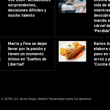
sorprendentes,
vida de 
decisiones difíciles y
mientra
mucho talento
descubre
marido e
cárcel d
'Perdida'
Marta y Fina se dejan
Karlos A
llevar por la pasión y
elabora 
tienen un momento
pavo en 
íntimo en 'Sueños de
arroz y p
Libertad'
'Cocina 
13, 28703, S.S. de los Reyes, Madrid. Reservados todos los derechos