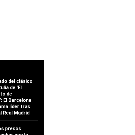
ado del clásico
ulia de 'El
ito de
: El Barcelona
ama líder tras
al Real Madrid
os presos
acabar con la