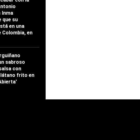
Antonio
s Inma
 que su
stá en una
e Colombia, en
rguiñano
un sabroso
salsa con
látano frito en
Abierta'