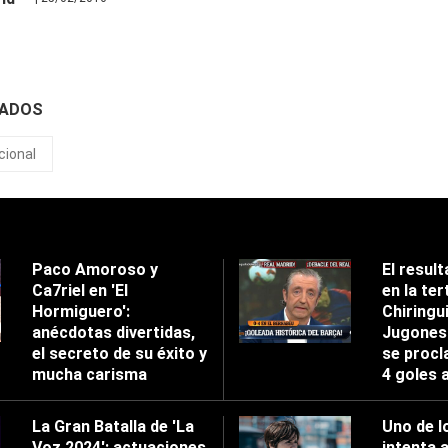
NADOS
cional
Paco Amoroso y
El result
Ca7riel en 'El
en la tert
Hormiguero':
Chiringu
anécdotas divertidas,
Jugones'
el secreto de su éxito y
se procl
mucha carisma
4 goles 
La Gran Batalla de 'La
Uno de l
Voz 2024': actuaciones
intenta 