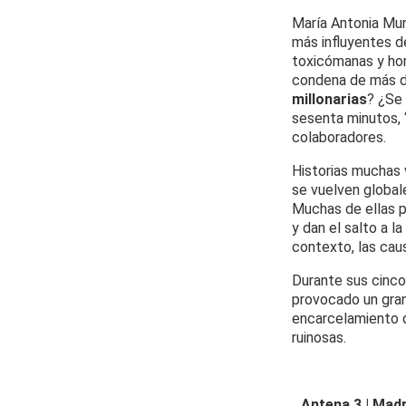
María Antonia Mu
más influyentes d
toxicómanas y hom
condena de más de
millonarias
? ¿Se
sesenta minutos, ‘
colaboradores.
Historias muchas
se vuelven globale
Muchas de ellas p
y dan el salto a l
contexto, las cau
Durante sus cinco
provocado un gran 
encarcelamiento d
ruinosas.
Antena 3 | Madr