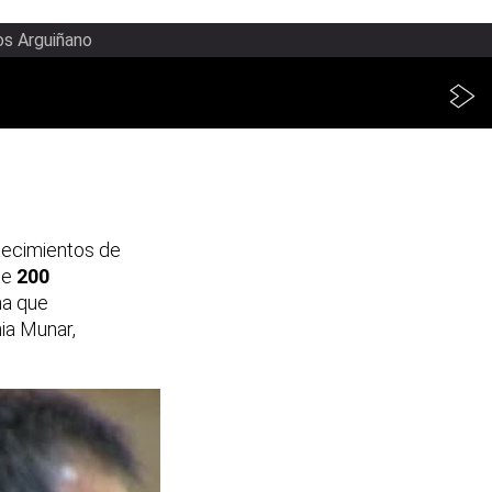
os Arguiñano
tecimientos de
le
200
ma que
ia Munar,