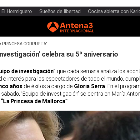
El Hormiguero
Sueños de libertad
Cocina abierta con Karl
A PRINCESA CORRUPTA"
investigación' celebra su 5º aniversario
uipo de investigación’
, que cada semana analiza los acon
d e interés para los espectadores de todo el mundo, cump
inco años
de éxitos a cargo de
Gloria Serra
. En el progra
sábado, ‘Equipo de investigación’ se centra en María Anton
o
“La Princesa de Mallorca”
.