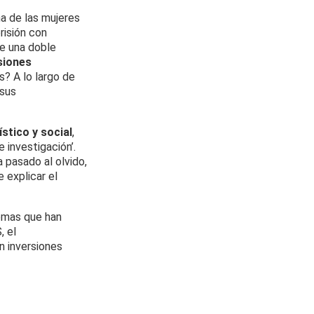
na de las mujeres
risión con
le una doble
siones
? A lo largo de
 sus
ístico y social
,
e investigación’.
 pasado al olvido,
 explicar el
temas que han
 el
n inversiones