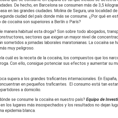
udades. De hecho, en Barcelona se consumen más de 3,5 kilogra
pasa en las grandes ciudades. Molina de Segura, una localidad de
 segunda ciudad del país donde más se consume. ¿Por qué en est
de cocaína son superiores a Berlín o París?
 manera habitual esta droga? Son sobre todo abogados, transp
onstructores, sectores que exigen un mayor nivel de concentrac
án sometidos a jornadas laborales maratonianas. La cocaína se h
 más muy peligroso.
la cuál es la receta de la cocaína, los compuestos que los narc
 droga. Con ello, consigue potenciar sus efectos y aumentar su 
coca supera a los grandes traficantes internacionales. En España
encuentran en pequeños traficantes. El consumo está tan esta
epartidores a domicilio.
 dónde se consume la cocaína en nuestro país?
Equipo de Invest
 en los lugares más insospechados y los resultados no dejan luga
na epidemia blanca.