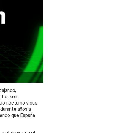
bajando,
ectos son
cio nocturno y que
 durante años a
ciendo que España
n el agua y en el