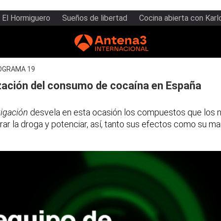
El Hormiguero
Sueños de libertad
Cocina abierta con Karl
OGRAMA 19
zación del consumo de cocaína en España
tigación
desvela en esta ocasión los compuestos que los n
rar la droga y potenciar, así, tanto sus efectos como su m