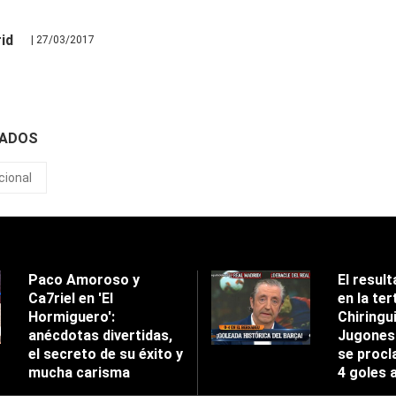
id
| 27/03/2017
NADOS
cional
Paco Amoroso y
El result
Ca7riel en 'El
en la tert
Hormiguero':
Chiringu
anécdotas divertidas,
Jugones'
el secreto de su éxito y
se procl
mucha carisma
4 goles 