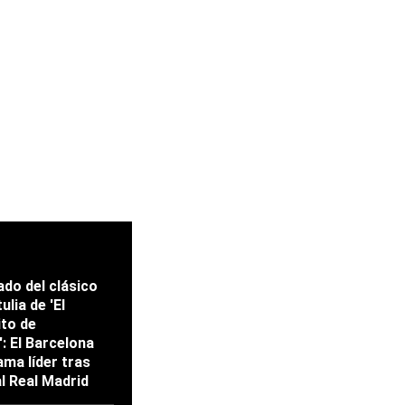
ado del clásico
ulia de 'El
ito de
: El Barcelona
ama líder tras
al Real Madrid