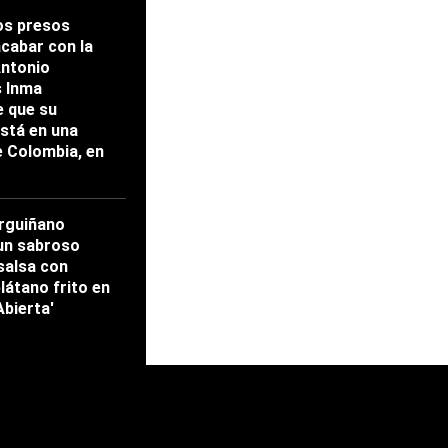
os presos
acabar con la
Antonio
s Inma
 que su
stá en una
e Colombia, en
rguiñano
un sabroso
salsa con
látano frito en
Abierta'