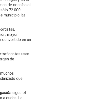
mos de cocaína al
 sólo 72.000
e municipio las
ortistas,
ión, mayor
a convertido en un
otraficantes usan
margen de
, muchos
ndarizado que
igación
sigue el
r a dudas. La