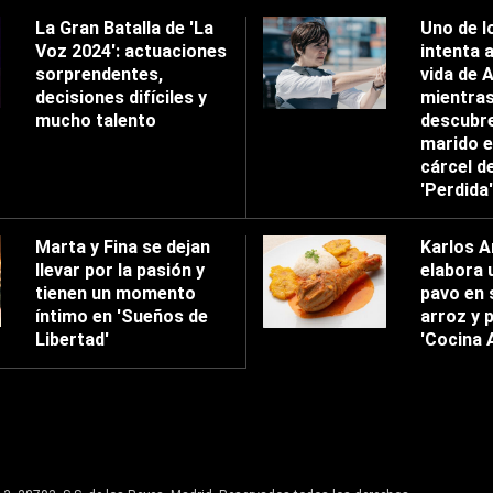
La Gran Batalla de 'La
Uno de l
Voz 2024': actuaciones
intenta 
sorprendentes,
vida de 
decisiones difíciles y
mientra
mucho talento
descubre
marido e
cárcel d
'Perdida'
Marta y Fina se dejan
Karlos A
llevar por la pasión y
elabora 
tienen un momento
pavo en 
íntimo en 'Sueños de
arroz y p
Libertad'
'Cocina 