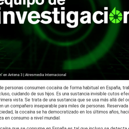
n' en Antena 3 | Atresmedia Internacional
de personas consumen cocaína de forma habitual en España, tra
luso, cuidando de sus hijos. Es una sustancia invisible cutos ef
imera vista. Se trata de una sustancia que se usa más allá del o
en un compañero inseparable para miles de personas. Reservada
sociedad, la cocaína se ha democratizado en los últimos años, ha
za en consumo a nivel mundial.
caína que se consume en España es tal que incluso se detecta e