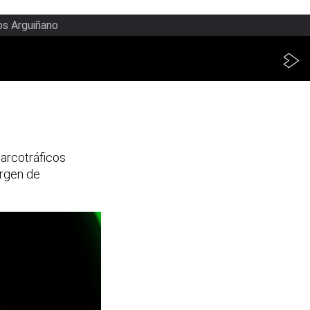
os Arguiñano
arcotráficos
argen de