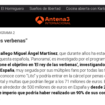
El Hormiguero
Sueños de libertad
Cocina abierta con Karl
OGRAMA 2
las verbenas"
gallego Miguel Ángel Martínez
, que durante años ha esta
questa española,
'Panorama'
, es investigado por el program
pone el objetivo en 'El rey de las verbenas', investigand
 España
, muy seguida por sus múltiples fans por todas las 
 conoce como "Lito" y podría entrar en la cárcel por penas
tal y multas que podrían llegar a los 71 millones de euros. 
 alrededor de 500 millones de euros en España y
desde 
te imperio que podría haber realizado un 90% de sus c
.