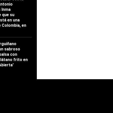
Antonio
s Inma
 que su
stá en una
e Colombia, en
rguiñano
un sabroso
salsa con
látano frito en
Abierta'