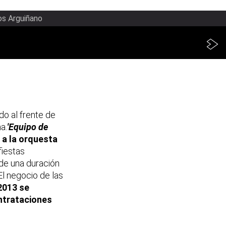
os Arguiñano
do al frente de
a.
'Equipo de
o a la orquesta
fiestas
 de una duración
El negocio de las
2013 se
ontrataciones