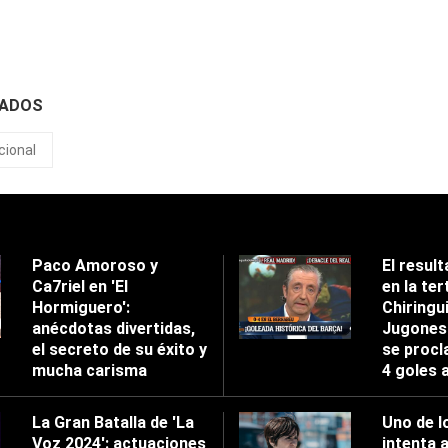
NADOS
cional
Paco Amoroso y
El result
Ca7riel en 'El
en la tert
Hormiguero':
Chiringu
anécdotas divertidas,
Jugones'
el secreto de su éxito y
se procl
mucha carisma
4 goles 
La Gran Batalla de 'La
Uno de l
Voz 2024': actuaciones
intenta 