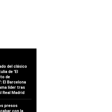
ado del clásico
ulia de 'El
ito de
: El Barcelona
ama líder tras
al Real Madrid
os presos
acabar con la