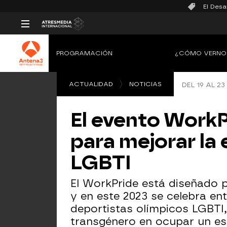
El Desa
PROGRAMACIÓN
¿CÓMO VERNO
ACTUALIDAD
NOTICIAS
DEL 19 AL 
El evento WorkP
para mejorar la
LGBTI
El WorkPride está diseñado p
y en este 2023 se celebra ent
deportistas olímpicos LGBTI,
transgénero en ocupar un es