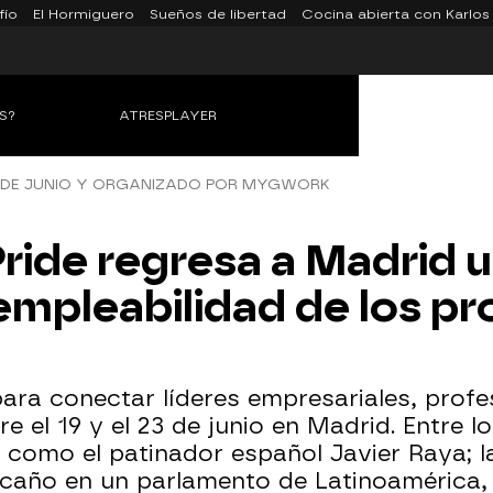
fío
El Hormiguero
Sueños de libertad
Cocina abierta con Karlos
S?
ATRESPLAYER
23 DE JUNIO Y ORGANIZADO POR MYGWORK
ride regresa a Madrid 
 empleabilidad de los pr
ara conectar líderes empresariales, profe
re el 19 y el 23 de junio en Madrid. Entre
 como el patinador español Javier Raya; 
caño en un parlamento de Latinoamérica,