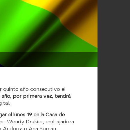
r quinto año consecutivo el
 año, por primera vez, tendrá
ital.
ar el lunes 19 en la Casa de
mo Wendy Drukier, embajadora
 y Andorra o Ana Román,