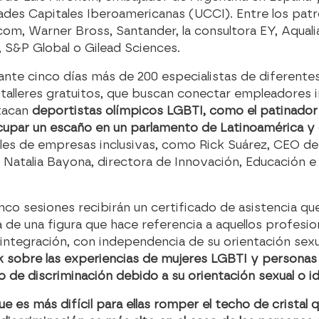
dades Capitales Iberoamericanas (UCCI). Entre los pat
, Warner Bross, Santander, la consultora EY, Aquali
 S&P Global o Gilead Sciences.
ante cinco días más de 200 especialistas de diferent
talleres gratuitos, que buscan conectar empleadores in
stacan
deportistas olímpicos LGBTI, como el patinador 
upar un escaño en un parlamento de Latinoamérica y c
ales de empresas inclusivas, como Rick Suárez, CEO d
 Natalia Bayona, directora de Innovación, Educación e 
co sesiones recibirán un certificado de asistencia qu
ta de una figura que hace referencia a aquellos profe
 integración, con independencia de su orientación sex
sobre las experiencias de mujeres LGBTI y personas no
o de discriminación debido a su orientación sexual o i
 es más difícil para ellas romper el techo de cristal 