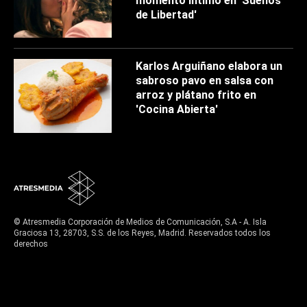
momento íntimo en 'Sueños
de Libertad'
Karlos Arguiñano elabora un
sabroso pavo en salsa con
arroz y plátano frito en
'Cocina Abierta'
© Atresmedia Corporación de Medios de Comunicación, S.A - A. Isla
Graciosa 13, 28703, S.S. de los Reyes, Madrid. Reservados todos los
derechos
Aviso legal
Política de privacidad
Política de cookies
Cond. de participación