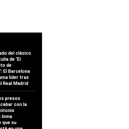
ado del clásico
ulia de 'El
ito de
: El Barcelona
ama líder tras
al Real Madrid
os presos
acabar con la
Antonio
s Inma
 que su
stá en una