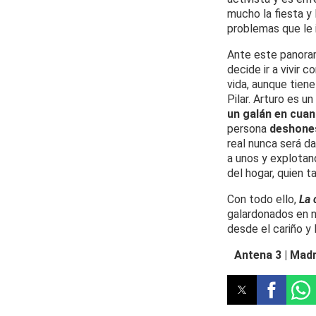
mucho la fiesta y 
problemas que le i
Ante este panor
decide ir a vivir 
vida, aunque tien
Pilar. Arturo es u
un galán en cua
persona
deshone
real nunca será d
a unos y explotan
del hogar, quien 
Con todo ello,
La 
galardonados en n
desde el cariño y 
Antena 3 | Madr