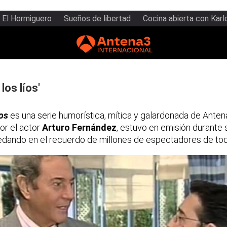
El Hormiguero
Sueños de libertad
Cocina abierta con Karl
los líos'
íos
es una serie humorística, mítica y galardonada de Antena
or el actor
Arturo Fernández
, estuvo en emisión durante 
dando en el recuerdo de millones de espectadores de to