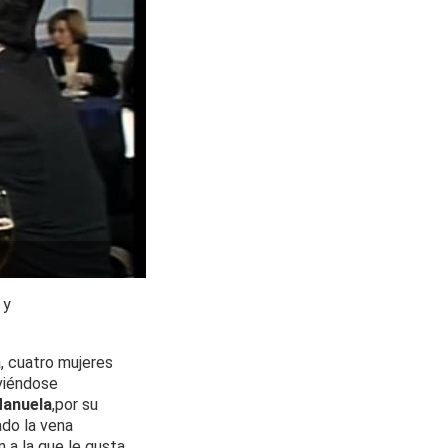
 y
a, cuatro mujeres
 viéndose
anuela
,
por su
ado la vena
n a la que le gusta