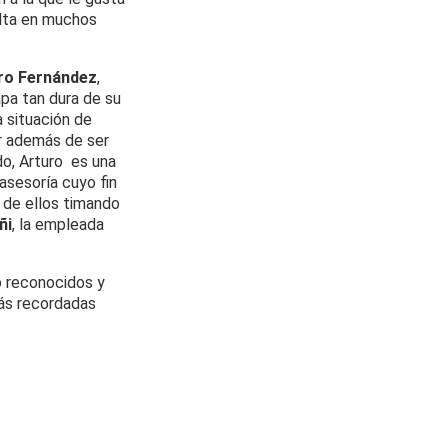
elta en muchos
ro Fernández
,
apa tan dura de su
a situación de
or además de ser
do, Arturo es una
asesoría cuyo fin
e de ellos timando
ñi
, la empleada
o reconocidos y
más recordadas