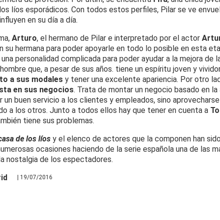
los líos esporádicos. Con todos estos perfiles, Pilar se ve envu
nfluyen en su día a día.
ama,
Arturo
, el hermano de Pilar e interpretado por el actor
Artu
con su hermana para poder apoyarle en todo lo posible en esta et
e una personalidad complicada para poder ayudar a la mejora de l
n hombre que, a pesar de sus años. tiene un espíritu joven y vivid
nto a sus modales
y tener una excelente apariencia. Por otro la
sta en sus negocios
. Trata de montar un negocio basado en la 
ar un buen servicio a los clientes y empleados, sino aprovechars
do a los otros. Junto a todos ellos hay que tener en cuenta a
To
también tiene sus problemas.
casa de los líos
y el elenco de actores que la componen han sid
umerosas ocasiones haciendo de la serie española una de las 
la nostalgia de los espectadores.
id
| 19/07/2016