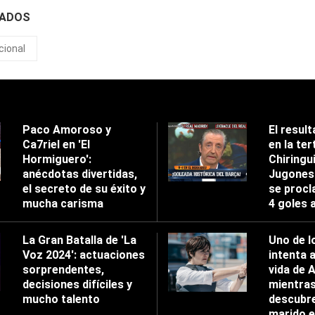
NADOS
cional
Paco Amoroso y
El result
Ca7riel en 'El
en la tert
Hormiguero':
Chiringu
anécdotas divertidas,
Jugones'
el secreto de su éxito y
se procl
mucha carisma
4 goles 
La Gran Batalla de 'La
Uno de l
Voz 2024': actuaciones
intenta 
sorprendentes,
vida de 
decisiones difíciles y
mientra
mucho talento
descubre
marido e