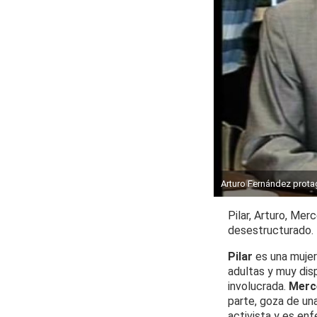
Arturo Fernández protag
Pilar, Arturo, Mer
desestructurado.
Pilar
es una mujer
adultas y muy dis
involucrada.
Merc
parte, goza de una
activista y es en