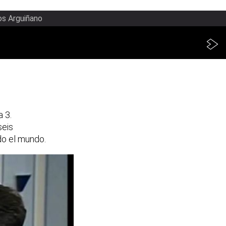
os Arguiñano
 3.
seis
do el mundo.