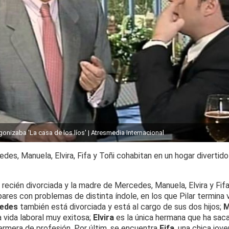
onizaba 'La casa de los líos' | Atresmedia Internacional
cedes, Manuela, Elvira, Fifa y Toñi cohabitan en un hogar divertido
 recién divorciada y la madre de Mercedes, Manuela, Elvira y Fif
pares con problemas de distinta índole, en los que Pilar termina
edes
también está divorciada y está al cargo de sus dos hijos;
M
 vida laboral muy exitosa;
Elvira
es la única hermana que ha sac
fermera de profesión. Por últim, se encuentra
Fifa
, una chica jove