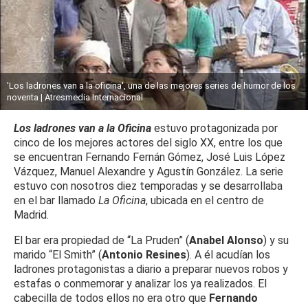
'Los ladrones van a la oficina', una de las mejores series de humor de los
noventa | Atresmedia Internacional
Los ladrones van a la Oficina
estuvo protagonizada por
cinco de los mejores actores del siglo XX, entre los que
se encuentran Fernando Fernán Gómez, José Luis López
Vázquez, Manuel Alexandre y Agustín González. La serie
estuvo con nosotros diez temporadas y se desarrollaba
en el bar llamado
La Oficina
, ubicada en el centro de
Madrid.
El bar era propiedad de “La Pruden” (
Anabel Alonso
) y su
marido “El Smith” (
Antonio Resines
). A él acudían los
ladrones protagonistas a diario a preparar nuevos robos y
estafas o conmemorar y analizar los ya realizados. El
cabecilla de todos ellos no era otro que
Fernando