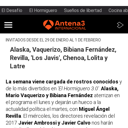
El Desafío
El Hormiguero
Sueños de libertad
Cocina ab
INVITADOS DESDE EL 29 DE ENERO AL 1 DE FEBRERO
Alaska, Vaquerizo, Bibiana Fernández,
Revilla, 'Los Javis', Chenoa, Lolita y
Latre
La semana viene cargada de rostros conocidos
y
de lo más divertidos en
'El Hormiguero 3.0'
.
Alaska,
Mario Vaquerizo y Bibiana Fernández
aterrizan en
el programa el lunes y dejarán un hueco a la
actualidad política el martes, con
Miguel Ángel
Revilla
. El miércoles, los directores revelación del
2017
Javier Ambrossi y Javier Calvo
nos harán