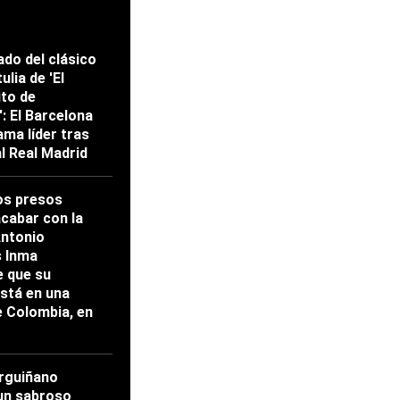
ado del clásico
ulia de 'El
ito de
: El Barcelona
ama líder tras
al Real Madrid
os presos
acabar con la
Antonio
s Inma
 que su
stá en una
e Colombia, en
rguiñano
un sabroso