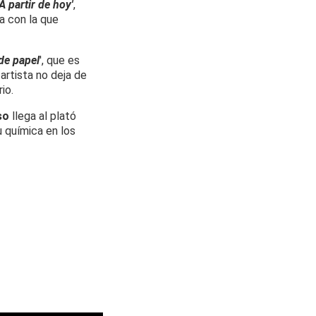
A partir de hoy'
,
a con la que
de papel
', que es
artista no deja de
io.
so
llega al plató
 química en los