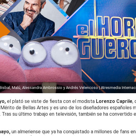
 Bisbal, Malú, Alessandra Ambrossio y Andrés Velencoso | Atresmedia Internac
yo,
el plató se viste de fiesta con el modista
Lorenzo Caprile
,
 Mérito de Bellas Artes y es uno de los diseñadores españoles 
l. Tras su último trabajo en televisión, también se ha convertido 
mayo,
un almeriense que ya ha conquistado a millones de fans e