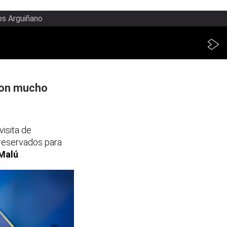
os Arguiñano
 con mucho
visita de
reservados para
 Malú
.