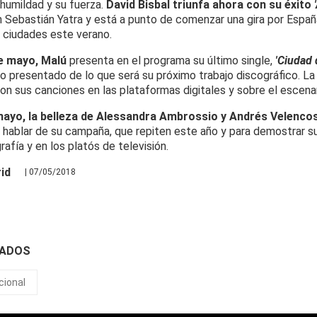
 humildad y su fuerza.
David Bisbal triunfa ahora con su éxito
'
Sebastián Yatra y está a punto de comenzar una gira por Españ
s ciudades este verano.
de mayo, Malú
presenta en el programa su último single,
'Ciudad 
o presentado de lo que será su próximo trabajo discográfico. La 
on sus canciones en las plataformas digitales y sobre el escenar
 mayo, la belleza de Alessandra Ambrossio y Andrés Velenco
 hablar de su campaña, que repiten este año y para demostrar su
afía y en los platós de televisión.
id
| 07/05/2018
NADOS
cional