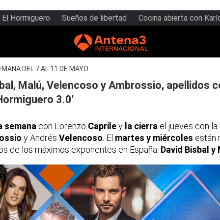
El Hormiguero
Sueños de libertad
Cocina abierta con Karl
EMANA DEL 7 AL 11 DE MAYO
sbal, Malú, Velencoso y Ambrossio, apellidos
 Hormiguero 3.0'
la semana
con Lorenzo
Caprile
y
la cierra
el jueves con la 
ossio
y Andrés
Velencoso
. El
martes y miércoles
están 
os de los máximos exponentes en España:
David Bisbal y