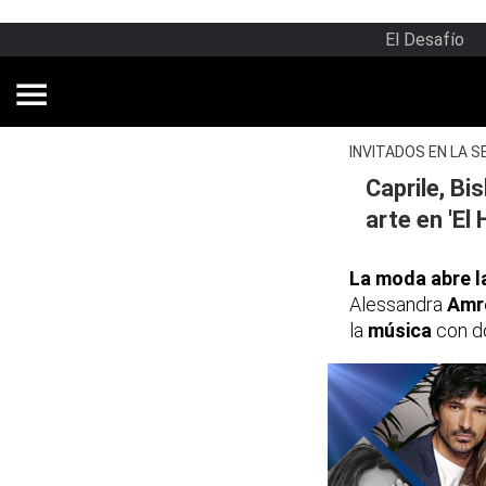
El Desafío
INVITADOS EN LA S
Caprile, Bi
arte en 'El
La moda abre 
Alessandra
Amr
la
música
con d