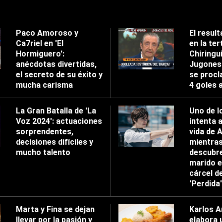
Paco Amoroso y
El result
Ca7riel en 'El
en la tert
Hormiguero':
Chiringu
anécdotas divertidas,
Jugones'
el secreto de su éxito y
se procl
mucha carisma
4 goles 
La Gran Batalla de 'La
Uno de l
Voz 2024': actuaciones
intenta 
sorprendentes,
vida de 
decisiones difíciles y
mientra
mucho talento
descubre
marido e
cárcel d
'Perdida'
Marta y Fina se dejan
Karlos A
llevar por la pasión y
elabora 