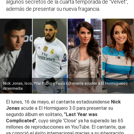
algunos secretos de la cuarta temporada de "Velvet",
además de presentar su nueva fragancia.
Nick Jonas, Isco, Pilar Rubio y Paula Echevarría acuden a El Hormiguero |
Atresmedia
El lunes, 16 de mayo, el cantante estadounidense
Nick
Jonas
acude a El Hormiguero 3.0 para presentar su
segundo álbum en solitario,
"Last Year was
Complicated"
, cuyo single 'Close' ya ha superado las 65
millones de reproducciones en YouTube. El cantante, que
ya conoció el éxito internacional gracias a su integración