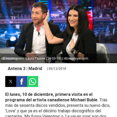
El Hormiguero: Laura Pausini (19-03-18) | Atresplayer.com
Antena 3 | Madrid
| 05/12/2018
El lunes, 10 de diciembre, primera visita en el
programa del artista canadiense Michael Buble
. Tras
más de sesenta discos vendidos, presenta su nuevo dico,
'Love' y que ya es el décimo trabajo discográfico del
cantante.
'My funny Valentine'
o
'La vie en rose'
son dos