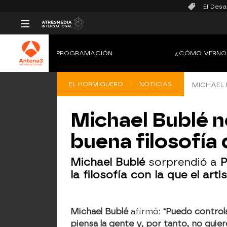
El Desa
PROGRAMACIÓN
¿CÓMO VERNO
EL HORMIGUERO
NOTICIAS
MICHAEL 
Michael Bublé n
buena filosofía 
Michael Bublé
sorprendió a
la filosofía con la que el arti
Michael Bublé
afirmó:
"Puedo control
piensa la gente y, por tanto, no quie