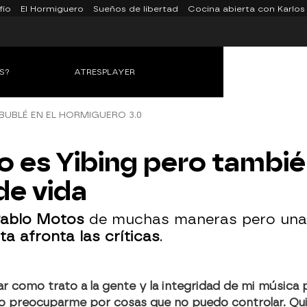
fío
El Hormiguero
Sueños de libertad
Cocina abierta con Karlos
S?
ATRESPLAYER
BUBLÉ EN EL HORMIGUERO 3.0
o es Yibing pero tambié
de vida
Pablo Motos
de muchas maneras pero una 
sta afronta las críticas
.
ar como trato a la gente y la integridad de mi música 
ro preocuparme por cosas que no puedo controlar. Quier