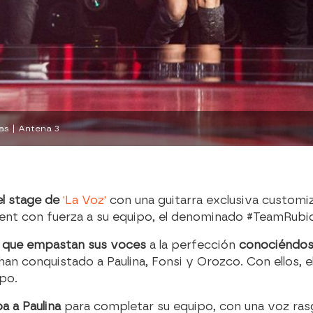
as | Antena 3
l stage de
'La Voz'
con una guitarra exclusiva customiz
alent con fuerza a su equipo, el denominado #TeamRubi
o que empastan sus voces
a la perfección
conociéndos
an conquistado a Paulina, Fonsi y Orozco. Con ellos, e
po.
ba a Paulina
para completar su equipo, con una voz ras