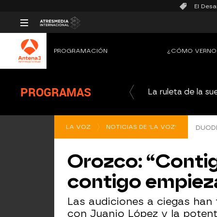
El Desa
PROGRAMACIÓN
¿CÓMO VERNO
PROGRAMAS
La ruleta de la su
LA VOZ
NOTICIAS DE 'LA VOZ'
DUODÉ
Orozco: “Contigo
contigo empieza
Las audiciones a ciegas han 
con Juanjo López y la potent