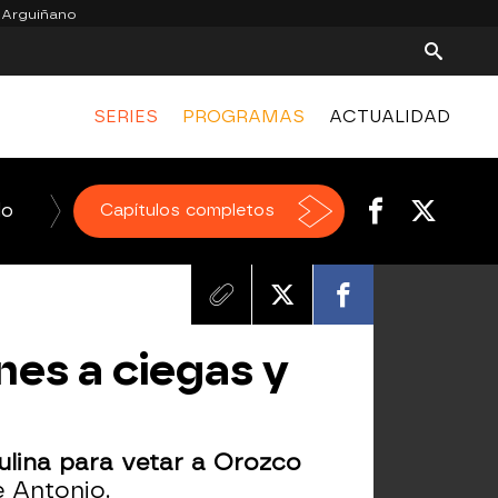
 Arguiñano
SERIES
PROGRAMAS
ACTUALIDAD
do
La Voz
Capítulos completos
Homo Zapping
El Hormiguero
nes a ciegas y
ulina para vetar a Orozco
e Antonio.