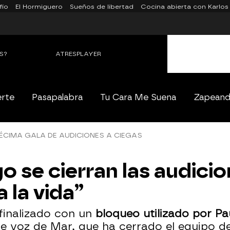
fío
El Hormiguero
Sueños de libertad
Cocina abierta con Karlos
S?
ATRESPLAYER
erte
Pasapalabra
Tu Cara Me Suena
Zapean
CIMA GALA DE AUDICIONES A CIEGAS
 se cierran las audicio
 la vida”
finalizado con un
bloqueo utilizado por Pa
e voz de Mar, que ha cerrado el equipo d