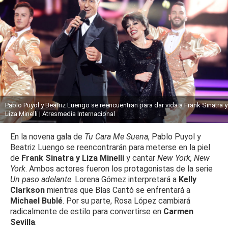
Pablo Puyol y Beatriz Luengo se reencuentran para dar vida a Frank Sinatra y
Liza Minelli | Atresmedia Internacional
En la novena gala de
Tu Cara Me Suena
, Pablo Puyol y
Beatriz Luengo se reencontrarán para meterse en la piel
de
Frank Sinatra y Liza Minelli
y cantar
New York, New
York
. Ambos actores fueron los protagonistas de la serie
Un paso adelante
. Lorena Gómez interpretará a
Kelly
Clarkson
mientras que Blas Cantó se enfrentará a
Michael Bublé
. Por su parte, Rosa López cambiará
radicalmente de estilo para convertirse en
Carmen
Sevilla
.