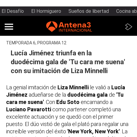
El Desafío
El Hormiguero
Sueños de libertad
Cocina ab
TEMPORADA 6, PROGRAMA 12
Lucía Jiménez triunfa en la
duodécima gala de 'Tu cara me suena'
con su imitación de Liza Minnelli
La genial imitación de
Liza Minnelli
le valió a
Lucía
Jiménez
adueñarse de la
duodécima gala
de
'Tu
cara me suena'
. Con
Edu Soto
encarnando a
Luciano Pavarotti
como
partener
completó una
excelente actuación y se quedó con el primer
puesto. El dúo vistió de gala el plató para regalar una
increíble versión del éxito
'New York, New York'
. La