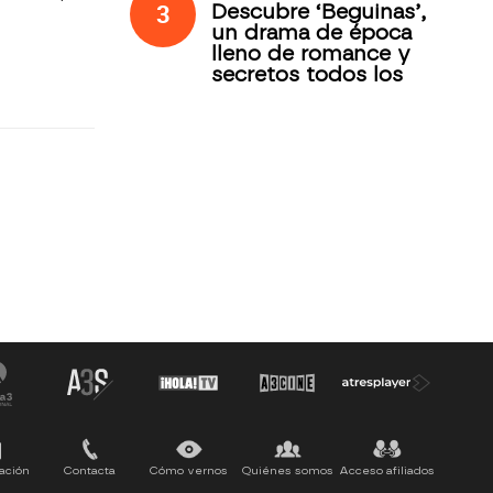
3
Descubre ‘Beguinas’,
un drama de época
lleno de romance y
secretos todos los
jueves en Antena 3
Internacional
ación
Contacta
Cómo vernos
Quiénes somos
Acceso afiliados