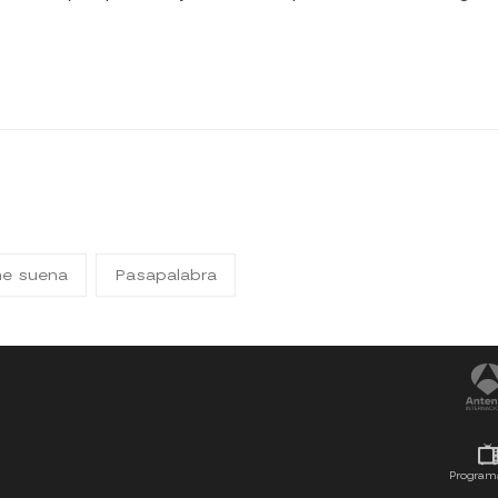
me suena
Pasapalabra
Program