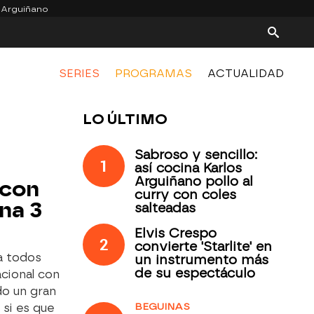
 Arguiñano
SERIES
PROGRAMAS
ACTUALIDAD
LO ÚLTIMO
Sabroso y sencillo:
1
así cocina Karlos
Arguiñano pollo al
 con
curry con coles
na 3
salteadas
Elvis Crespo
2
convierte 'Starlite' en
a todos
un instrumento más
de su espectáculo
acional con
do un gran
BEGUINAS
 si es que