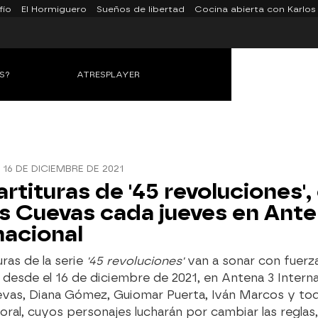
fío
El Hormiguero
Sueños de libertad
Cocina abierta con Karlos
S?
ATRESPLAYER
16 DE DICIEMBRE DE 2021
artituras de '45 revoluciones',
s Cuevas cada jueves en Ante
nacional
ras de la serie
'45 revoluciones'
van a sonar con fuerz
, desde el 16 de diciembre de 2021, en Antena 3 Intern
evas, Diana Gómez, Guiomar Puerta, Iván Marcos y to
oral, cuyos personajes lucharán por cambiar las reglas,