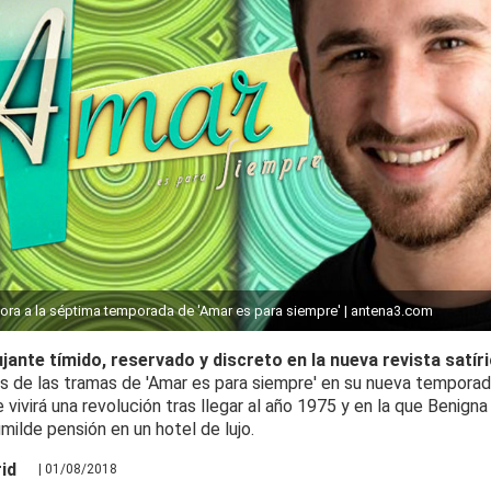
pora a la séptima temporada de 'Amar es para siempre' | antena3.com
ujante tímido, reservado y discreto en la nueva revista satír
s de las tramas de 'Amar es para siempre' en su nueva temporada
ue vivirá una revolución tras llegar al año 1975 y en la que Benigna
milde pensión en un hotel de lujo.
id
| 01/08/2018