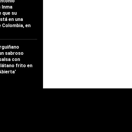
Antonio
s Inma
 que su
stá en una
e Colombia, en
rguiñano
un sabroso
salsa con
látano frito en
Abierta'