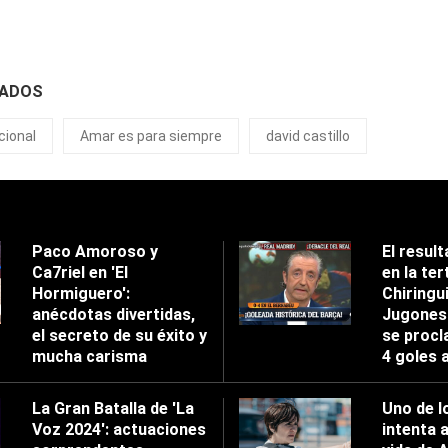
NADOS
cional
Amar es para siempre
david castillo
Paco Amoroso y
El result
Ca7riel en 'El
en la tert
Hormiguero':
Chiringu
anécdotas divertidas,
Jugones'
el secreto de su éxito y
se procl
mucha carisma
4 goles 
La Gran Batalla de 'La
Uno de l
Voz 2024': actuaciones
intenta 