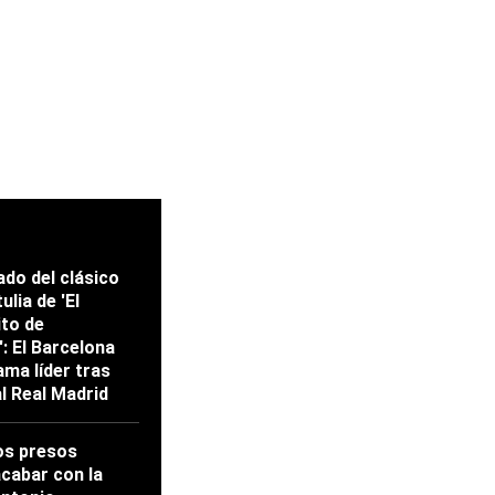
ado del clásico
ulia de 'El
ito de
: El Barcelona
ama líder tras
al Real Madrid
os presos
acabar con la