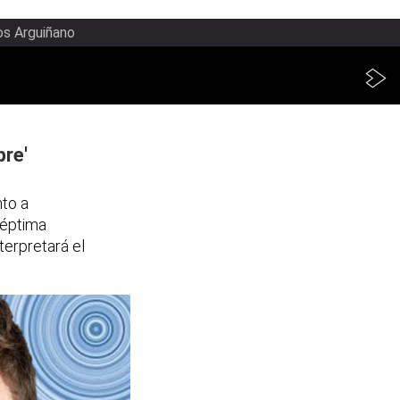
os Arguiñano
pre'
nto a
 séptima
terpretará el