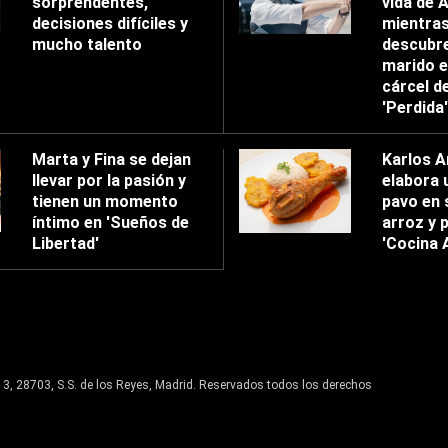
sorprendentes,
vida de 
decisiones difíciles y
mientra
mucho talento
descubre
marido e
cárcel d
'Perdida'
Marta y Fina se dejan
Karlos A
llevar por la pasión y
elabora 
tienen un momento
pavo en 
íntimo en 'Sueños de
arroz y p
Libertad'
'Cocina 
13, 28703, S.S. de los Reyes, Madrid. Reservados todos los derechos