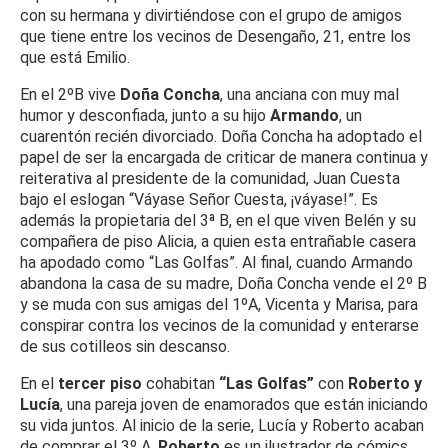
con su hermana y divirtiéndose con el grupo de amigos
que tiene entre los vecinos de Desengaño, 21, entre los
que está Emilio.
En el 2ºB vive
Doña Concha
, una anciana con muy mal
humor y desconfiada, junto a su hijo
Armando
, un
cuarentón recién divorciado. Doña Concha ha adoptado el
papel de ser la encargada de criticar de manera continua y
reiterativa al presidente de la comunidad, Juan Cuesta
bajo el eslogan “Váyase Señor Cuesta, ¡váyase!”. Es
además la propietaria del 3ª B, en el que viven Belén y su
compañera de piso Alicia, a quien esta entrañable casera
ha apodado como “Las Golfas”. Al final, cuando Armando
abandona la casa de su madre, Doña Concha vende el 2º B
y se muda con sus amigas del 1ºA, Vicenta y Marisa, para
conspirar contra los vecinos de la comunidad y enterarse
de sus cotilleos sin descanso.
En el
tercer piso
cohabitan
“Las Golfas”
con
Roberto y
Lucía
, una pareja joven de enamorados que están iniciando
su vida juntos. Al inicio de la serie, Lucía y Roberto acaban
de comprar el 3º A.
Roberto
es un ilustrador de cómics