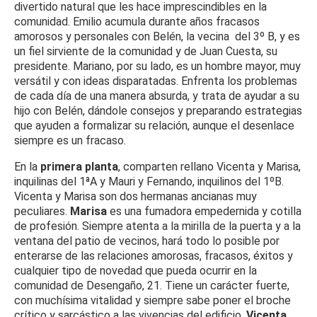
divertido natural que les hace imprescindibles en la
comunidad. Emilio acumula durante años fracasos
amorosos y personales con Belén, la vecina del 3º B, y es
un fiel sirviente de la comunidad y de Juan Cuesta, su
presidente. Mariano, por su lado, es un hombre mayor, muy
versátil y con ideas disparatadas. Enfrenta los problemas
de cada día de una manera absurda, y trata de ayudar a su
hijo con Belén, dándole consejos y preparando estrategias
que ayuden a formalizar su relación, aunque el desenlace
siempre es un fracaso.
En la
primera planta
, comparten rellano Vicenta y Marisa,
inquilinas del 1ªA y Mauri y Fernando, inquilinos del 1ºB.
Vicenta y Marisa son dos hermanas ancianas muy
peculiares.
Marisa
es una fumadora empedernida y cotilla
de profesión. Siempre atenta a la mirilla de la puerta y a la
ventana del patio de vecinos, hará todo lo posible por
enterarse de las relaciones amorosas, fracasos, éxitos y
cualquier tipo de novedad que pueda ocurrir en la
comunidad de Desengaño, 21. Tiene un carácter fuerte,
con muchísima vitalidad y siempre sabe poner el broche
crítico y sarcástico a las vivencias del edificio.
Vicenta
,