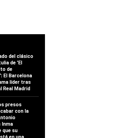
ado del clásico
ulia de 'El
ito de
: El Barcelona
ama líder tras
al Real Madrid
os presos
acabar con la
Antonio
s Inma
 que su
stá en una