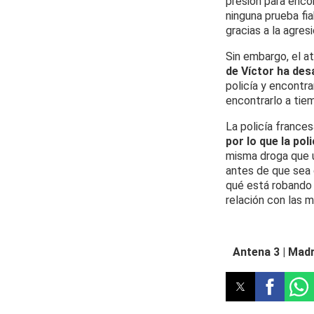
presión para enco
ninguna prueba fia
gracias a la agres
Sin embargo, el a
de Víctor ha de
policía y encontr
encontrarlo a tie
La policía france
por lo que la pol
misma droga que ut
antes de que sea 
qué está robando 
relación con las 
Antena 3 | Madr