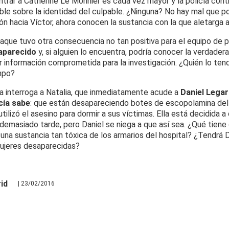
ntrar a Catherine Le Monnier es cada vez mayor y la policía cont
ble sobre la identidad del culpable. ¿Ninguna? No hay mal que po
ión hacia Víctor, ahora conocen la sustancia con la que aletarga 
taque tuvo otra consecuencia no tan positiva para el equipo de p
saparecido
y, si alguien lo encuentra, podría conocer la verdadera
ar información comprometida para la investigación. ¿Quién lo te
mpo?
sa interroga a Natalia, que inmediatamente acude a
Daniel Lega
icía sabe
: que están desapareciendo botes de escopolamina del h
ilizó el asesino para dormir a sus víctimas. Ella está decidida a
demasiado tarde, pero Daniel se niega a que así sea. ¿Qué tiene
una sustancia tan tóxica de los armarios del hospital? ¿Tendrá D
mujeres desaparecidas?
id
| 23/02/2016