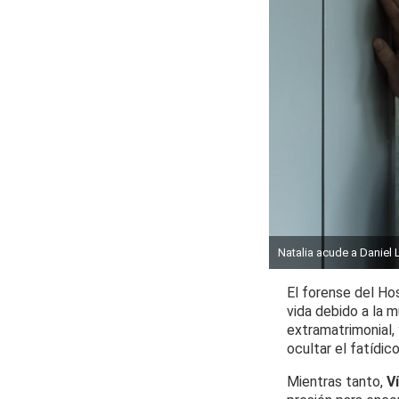
Natalia acude a Daniel 
El forense del Hos
vida debido a la m
extramatrimonial, 
ocultar el fatídic
Mientras tanto,
V