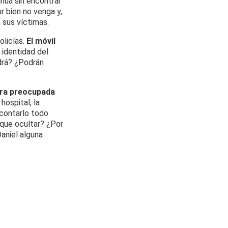
inúa sin encontrar
r bien no venga y,
a sus víctimas.
olicías.
El móvil
 identidad del
ndrá? ¿Podrán
rra preocupada
ospital, la
 contarlo todo
 que ocultar? ¿Por
aniel alguna