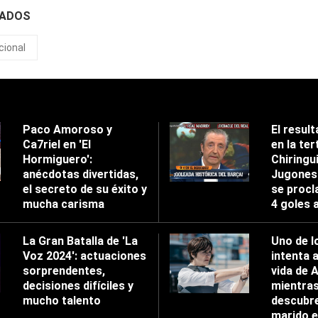
NADOS
cional
Paco Amoroso y
El result
Ca7riel en 'El
en la tert
Hormiguero':
Chiringu
anécdotas divertidas,
Jugones'
el secreto de su éxito y
se procl
mucha carisma
4 goles 
La Gran Batalla de 'La
Uno de l
Voz 2024': actuaciones
intenta 
sorprendentes,
vida de 
decisiones difíciles y
mientra
mucho talento
descubre
marido e