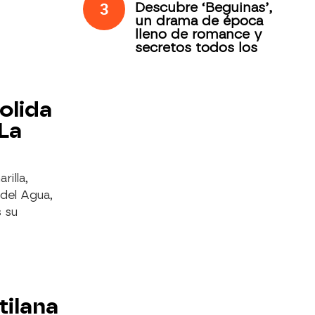
3
Descubre ‘Beguinas’,
un drama de época
lleno de romance y
secretos todos los
jueves en Antena 3
Internacional
olida
'La
rilla,
del Agua,
 su
tilana