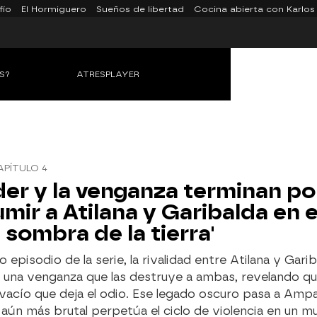
fío
El Hormiguero
Sueños de libertad
Cocina abierta con Karlos
S?
ATRESPLAYER
APÍTULO 4
der y la venganza terminan po
mir a Atilana y Garibalda en el
a sombra de la tierra'
o episodio de la serie, la rivalidad entre Atilana y Gari
 una venganza que las destruye a ambas, revelando qu
l vacío que deja el odio. Ese legado oscuro pasa a Amp
 aún más brutal perpetúa el ciclo de violencia en un 