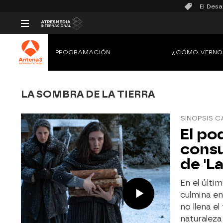
El Desa
PROGRAMACIÓN
¿CÓMO VERNO
LA SOMBRA DE LA TIERRA
SINOPSIS C
El po
consu
de 'L
En el últim
culmina en
no llena e
naturaleza