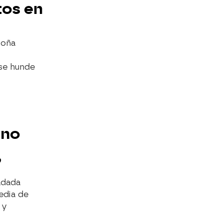
tos en
Doña
 se hunde
ino
’
adada
edia de
 y