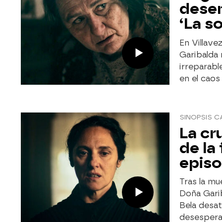
desen
‘La s
En Villave
Garibalda 
irreparabl
en el caos
SINOPSIS C
La cr
de la
episo
Tras la mu
Doña Garib
Bela desat
desespera