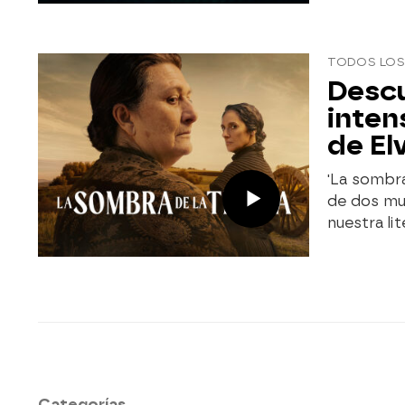
TODOS LOS
Descu
inten
de El
'La sombra
de dos mu
nuestra lit
Categorías