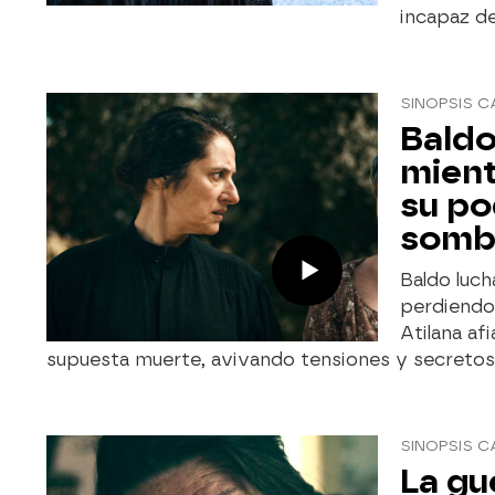
incapaz de
SINOPSIS C
Baldo
mient
su po
sombr
Baldo luch
perdiendo
Atilana af
supuesta muerte, avivando tensiones y secretos 
SINOPSIS C
La gu