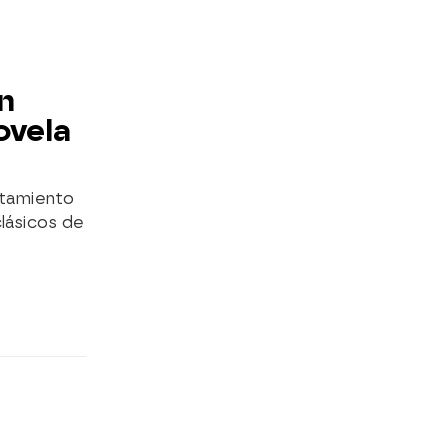
un
ovela
entamiento
lásicos de