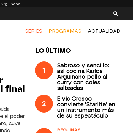
 Arguiñano
SERIES
PROGRAMAS
ACTUALIDAD
LO ÚLTIMO
Sabroso y sencillo:
1
así cocina Karlos
Arguiñano pollo al
r
curry con coles
 final
salteadas
Elvis Crespo
2
convierte 'Starlite' en
balda
un instrumento más
de su espectáculo
e el poder
aro, cuya
BEGUINAS
mundo