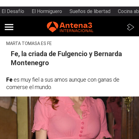
El Desafío
El Hormiguero
Sueños de libertad
Cocina ab
MARTA TOMASA ES FE
Fe, la criada de Fulgencio y Bernarda
Montenegro
Fe
es muy fiel a sus amos aunque con ganas de
comerse el mundo.