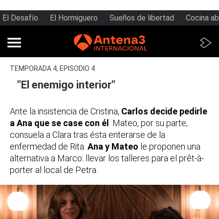
El Desafío
El Hormiguero
Sueños de libertad
Cocina ab
TEMPORADA 4, EPISODIO 4
"El enemigo interior"
Ante la insistencia de Cristina,
Carlos decide pedirle
a Ana que se case con él
. Mateo, por su parte,
consuela a Clara tras ésta enterarse de la
enfermedad de Rita.
Ana y Mateo
le proponen una
alternativa a Marco: llevar los talleres para el prêt-à-
porter al local de Petra.