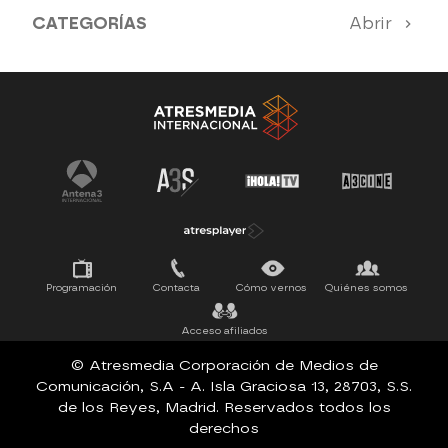
CATEGORÍAS
Abrir
Antena 3 Noticias
El Hormiguero
La Ruleta de la Suerte
Tu cara me suena
Pasapalabra
Programación
Contacta
Cómo vernos
Quiénes somos
Acceso afiliados
© Atresmedia Corporación de Medios de
Comunicación, S.A - A. Isla Graciosa 13, 28703, S.S.
de los Reyes, Madrid. Reservados todos los
derechos