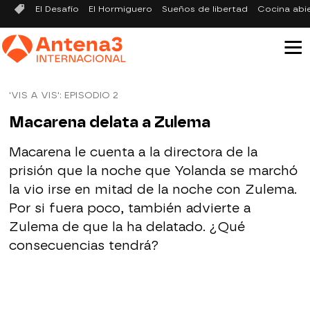
El Desafío
El Hormiguero
Sueños de libertad
Cocina abi
'VIS A VIS': EPISODIO 2
Macarena delata a Zulema
Macarena le cuenta a la directora de la
prisión que la noche que Yolanda se marchó
la vio irse en mitad de la noche con Zulema.
Por si fuera poco, también advierte a
Zulema de que la ha delatado. ¿Qué
consecuencias tendrá?