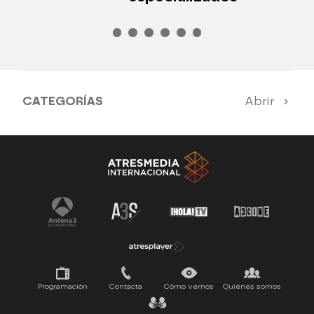
CATEGORÍAS
Abrir
Antena 3 Noticias
El Hormiguero
Tu cara me suena
Pasapalabra
Programación
Contacta
Cómo vernos
Quiénes somos