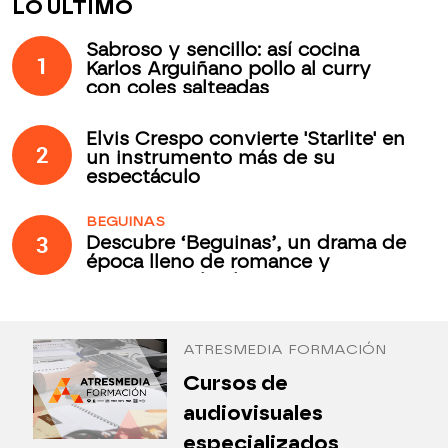
LO ÚLTIMO
Sabroso y sencillo: así cocina
1
Karlos Arguiñano pollo al curry
con coles salteadas
Elvis Crespo convierte 'Starlite' en
2
un instrumento más de su
espectáculo
BEGUINAS
3
Descubre ‘Beguinas’, un drama de
época lleno de romance y
secretos todos los jueves en
Antena 3 Internacional
ATRESMEDIA FORMACIÓN
¿
Cursos de
P
audiovisuales
especializados