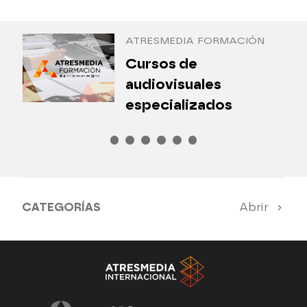
Antena 3 Internacional
ATRESMEDIA FORMACIÓN
¿
Cursos de
P
audiovisuales
especializados
CATEGORÍAS
Abrir
Antena 3 Noticias
El Hormiguero
Tu cara me suena
Pasapalabra