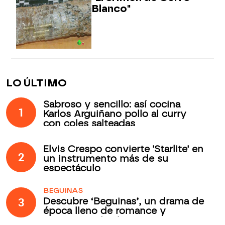
Blanco"
LO ÚLTIMO
Sabroso y sencillo: así cocina
1
Karlos Arguiñano pollo al curry
con coles salteadas
Elvis Crespo convierte 'Starlite' en
2
un instrumento más de su
espectáculo
BEGUINAS
3
Descubre ‘Beguinas’, un drama de
época lleno de romance y
secretos todos los jueves en