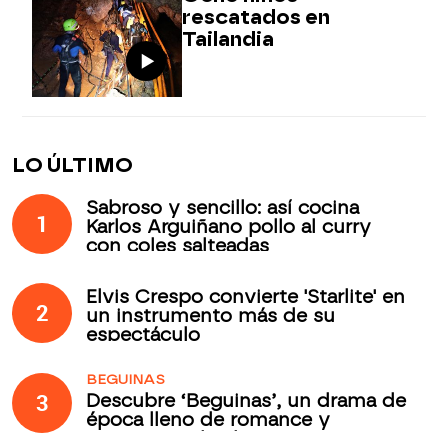
rescatados en
Tailandia
LO ÚLTIMO
Sabroso y sencillo: así cocina
1
Karlos Arguiñano pollo al curry
con coles salteadas
Elvis Crespo convierte 'Starlite' en
2
un instrumento más de su
espectáculo
BEGUINAS
3
Descubre ‘Beguinas’, un drama de
época lleno de romance y
secretos todos los jueves en