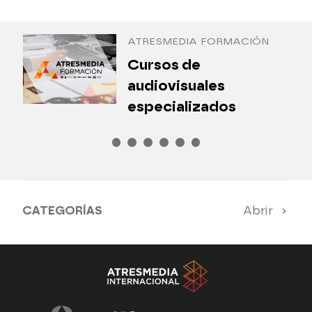
Antena 3 Internacional
ATRESMEDIA FORMACIÓN
¿
Cursos de
P
audiovisuales
especializados
CATEGORÍAS
Abrir
Antena 3 Noticias
El Hormiguero
Tu cara me suena
Pasapalabra